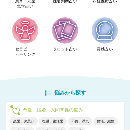
風水・九星
姓名判断占い
四柱推命占い
気学占い
セラピー・
タロット占い
霊感占い
ヒーリング
悩みから探す
恋愛、結婚、人間関係の悩み
恋愛、片思い
復縁、復活愛
不倫、浮気
婚活、結婚