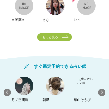
＝琴葉＝
さな
Lani
もっと見る
すぐ鑑定予約できる占い師
ん
月ノ空明珠
朝凪
華山そうび