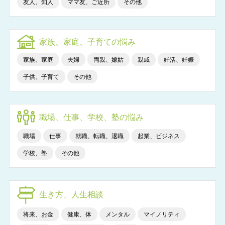
友人、知人
ママ友、ご近所
その他
家族、家庭、子育ての悩み
家族、家庭
夫婦
両親、嫁姑
親戚
妊活、妊娠
子供、子育て
その他
職場、仕事、学校、塾の悩み
職場
仕事
就職、転職、退職
起業、ビジネス
学校、塾
その他
生き方、人生相談
将来、お金
健康、体
メンタル
マイノリティ