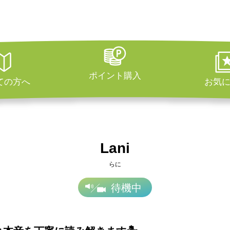
ポイント購入
ての方へ
お気
Lani
らに
待機中