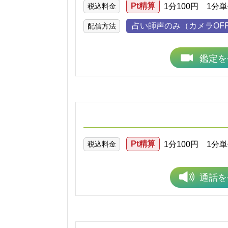
Pt精算
税込料金
1分100円 1分
占い師声のみ（カメラOF
配信方法
鑑定を
Pt精算
税込料金
1分100円 1分
通話を