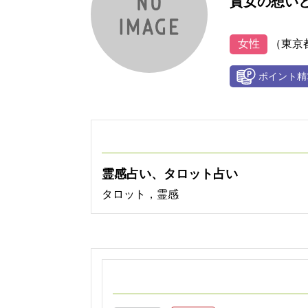
貴女の想いと
女性
（東京
霊感占い、タロット占い
タロット，霊感