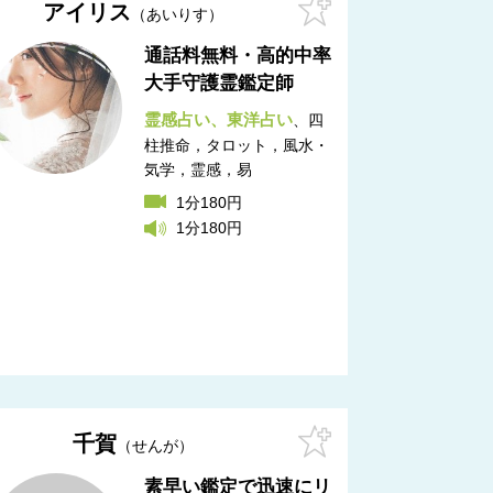
アイリス
あいりす
通話料無料・高的中率
大手守護霊鑑定師
霊感占い
東洋占い
四
柱推命，タロット，風水・
気学，霊感，易
1分180円
1分180円
千賀
せんが
素早い鑑定で迅速にリ