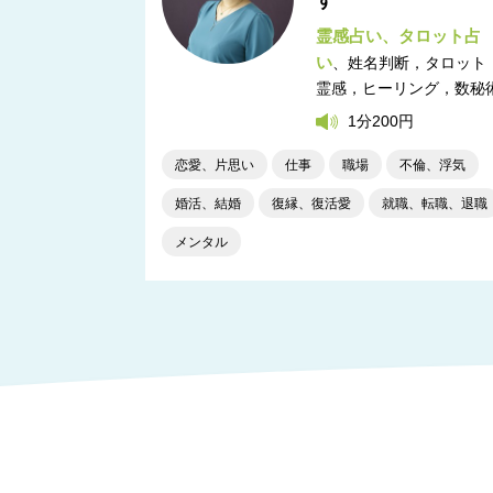
す
霊感占い
タロット占
い
姓名判断，タロット
霊感，ヒーリング，数秘
1分200円
恋愛、片思い
仕事
職場
不倫、浮気
婚活、結婚
復縁、復活愛
就職、転職、退職
メンタル