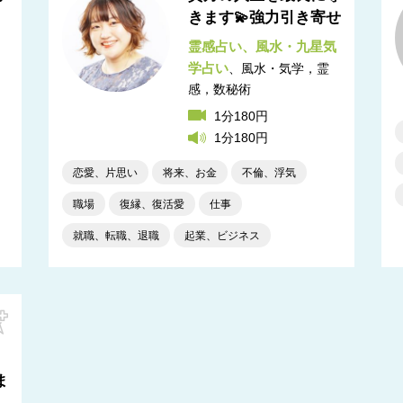
きます💫強力引き寄せ
霊感占い
風水・九星気
学占い
風水・気学，霊
感，数秘術
1分180円
1分180円
恋愛、片思い
将来、お金
不倫、浮気
職場
復縁、復活愛
仕事
就職、転職、退職
起業、ビジネス
ま