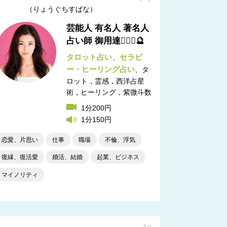
りょうぐちすばな
芸能人 有名人 著名人
占い師 御用達🧝🏻‍♀️🔮
タロット占い
セラピ
ー・ヒーリング占い
タ
ロット，霊感，西洋占星
術，ヒーリング，紫微斗数
1分200円
1分150円
恋愛、片思い
仕事
職場
不倫、浮気
復縁、復活愛
婚活、結婚
起業、ビジネス
マイノリティ