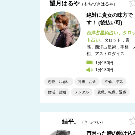
望月はるや
もちづきはるや
絶対に貴女の味方で
す！ (後払い可)
西洋占星術占い
タロ
ト占い
タロット，霊
感，西洋占星術，手相・
相
アストロダイス
1分150円
1分130円
恋愛、片思い
将来、お金
不倫、浮気
婚活、結婚
メンタル
就職、転職、退職
結平。
きっぺい
⛩️困った時の駆け込