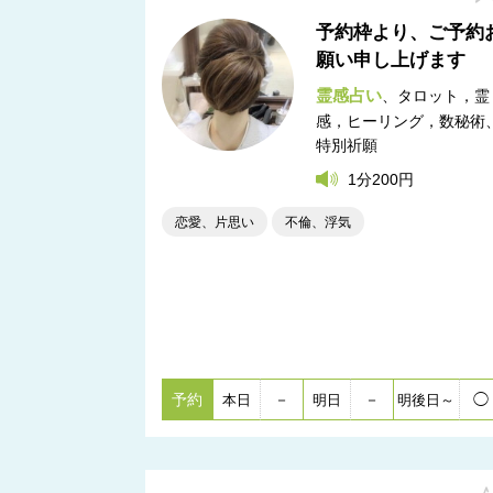
予約枠より、ご予約
願い申し上げます
霊感占い
タロット，霊
感，ヒーリング，数秘術
特別祈願
1分200円
恋愛、片思い
不倫、浮気
予約
－
－
◯
本日
明日
明後日～