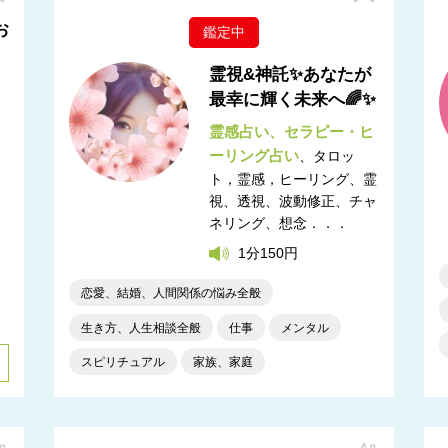
お
鑑定中
霊視&神託✨あなたが
最幸に輝く未来へ🌈✨
霊感占い
セラピー・ヒ
ーリング占い
タロッ
ト，霊感，ヒーリング
霊
視、透視、波動修正、チャ
ネリング、想念．．．
1分150円
恋愛、結婚、人間関係の悩み全般
生き方、人生相談全般
仕事
メンタル
スピリチュアル
家族、家庭