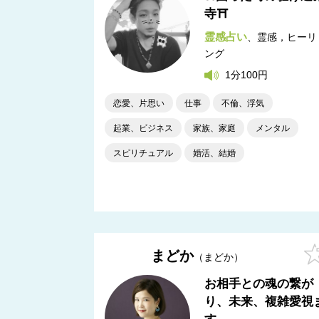
寺⛩️
霊感占い
霊感，ヒーリ
ング
1分100円
恋愛、片思い
仕事
不倫、浮気
起業、ビジネス
家族、家庭
メンタル
スピリチュアル
婚活、結婚
まどか
まどか
お相手との魂の繋が
り、未来、複雑愛視