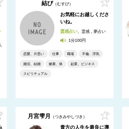
結び
むすび
お気軽にお越しくださ
いね。
ッ
霊感占い
霊感，夢占い
1分100円
人
恋愛、片思い
仕事
職場
不倫、浮気
婚活、結婚
健康、体
起業、ビジネス
スピリチュアル
月宮雫月
つきみやしづき
み
貴方の人生を最良に導