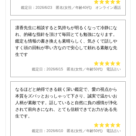
鑑定日：2026/6/23 匿名(女性／年齢40代) オンライン通話
凛香先生に相談すると気持ちが明るくなって冷静にな
れ、的確な指針を頂けて毎回とても勉強になります。
鑑定も情報の書き換えも素晴らしく、気さくで話しや
すく頭の回転が早い方なので安心して頼れる素敵な先
生です
鑑定日：2026/6/15 匿名(女性／年齢50代) 電話占い
なるほどと納得できる鋭く深い鑑定で、愛の視点から
本質をズバッとおっしゃって下さり、誠実で温かいお
人柄が素敵です。話していると自然に負の感情が浄化
されて前向きになれ、とても信頼できてお力がある先
生です。
鑑定日：2026/6/10 匿名(女性／年齢50代) 電話占い