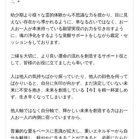
.:。+゜
幼少期より様々な霊的体験から不思議な力を授かり、目に見
えない存在から導かれるように、単なる占いではなく、お一
人お一人が本来持っている願望実現のお力を引き出すよう
に、魂の浄化をするような覚醒サポートをしながら鑑定・セ
ッションをしております。
ご縁を大切に、より良い運命の流れを創造するサポート役と
して、皆様のお役に立てましたら幸いです。
人は他人の気持ちばかり探っていたり、他人の顔色を伺って
ばかりいると、自分に矢印が向かず、まだ決定していない未
来に不安を抱き、未来を創造している【今】を精一杯楽しめ
ず、生き辛くなってしまいます。
他人軸ではなく自分軸で、輝かしい未来を創造する力はお一
人お一人の内側に宿っていますから、
普遍的な愛をベースに意識が拡大し、重いエネルギーから自
分を解放し、軽やかに生きることができると、必死にならな