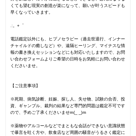
くても望む現実の創造が楽になって、願いが叶うスピードも
早くなっていきます。
.:。+゜
電話鑑定以外にも、ヒプノセラピー（過去世退行、インナー
チャイルドの癒しなど）や、遠隔ヒーリング、マイナスな情
報の書き換えセッションなどにも対応いたしますので、お問
い合わせフォームよりご希望の日時をお気軽にお問い合わせ
くださいませ。
【ご注意事項】
※死期、病気診断、妊娠、探し人、失せ物、試験の合否、投
資、ギャンブル、裁判の結果など専門的問題は鑑定不可です
ので、予めご了承くださいませm(_ _)m
※薬物やアルコールなどでまともな会話ができない意識状態
で暴言を吐く方や、飲食店など周囲の騒音がうるさく鑑定に