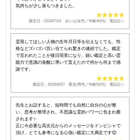
気持ちが少し落ちつきました。
鑑定日：2026/7/14 みいな(女性／年齢40代) 電話占い
霊視してほしい人物の生年月日等を伝えなくても、性
格などズバズバ言い当てられ驚きの連続でした。鑑定
で言われたことが後日現実になり、鋭い鑑定と高い霊
能力で意識の覚醒に導いて貰えたので何から何まで感
謝です。
鑑定日：2026/6/27 匿名(男性／年齢50代) 電話占い
先生とお話すると、短時間でも自然に自分の心が整
い、思考が整理され、不思議な霊的パワーに包まれ癒
されます✨
正に今必要な高次元からのメッセージをドンピシャで
頂け、とても参考になる心強い鑑定に大満足です😊