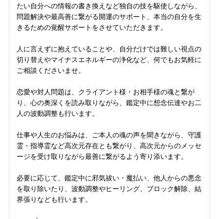
たい自分への情報の書き換えなど独自の技を駆使しながら、
問題解決や最高善に繋がる開運のサポート、本当の自分を生
きるための覚醒サポートをさせていただきます。
人に言えずに抱えていることや、自分だけでは難しい視点の
切り替えやマイナスエネルギーの浄化など、何でもお気軽に
ご相談くださいませ。
恋愛や対人問題は、クライアント様・お相手様の魂と繋が
り、心の奥深くを読み取りながら、鑑定中に想念伝達やお二
人の波動調整も行います。
仕事や人生のお悩みは、ご本人の魂の声を聞きながら、守護
霊・指導霊など高次元存在とも繋がり、高次元からのメッセ
ージを受け取りながら最善に繋がるよう寄り添います。
必要に応じて、鑑定中に邪気祓い・魔払い、他人からの悪念
を取り除いたり、波動調整やヒーリング、ブロック解除、結
界張りなども行います。