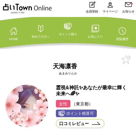
会員登録
マイページ
お知らせ
ポイント購入
初めての方へ
お気に入り
HOME
閲覧履歴
天海凛香
あまみりんか
霊視&神託✨あなたが最幸に輝く
未来へ🌈✨
女性
（東京都）
口コミレビュー