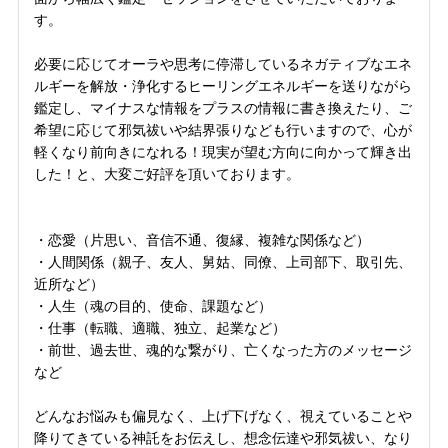
す。
必要に応じてオーラや思考に停滞しているネガティブなエネ
ルギーを解放・浄化するヒーリングエネルギーを送りながら
鑑定し、マイナスな情報をプラスの情報に書き換えたり、ご
希望に応じて邪気祓いや結界張りなども行いますので、心が
軽くなり前向きになれる！現実が望む方向に向かって輝き出
した！と、大変ご好評を頂いております。
・恋愛（片思い、音信不通、復縁、複雑な関係など）
・人間関係（親子、友人、舅姑、同僚、上司部下、取引先、
近所など）
・人生（魂の目的、使命、課題など）
・仕事（転職、適職、独立、起業など）
・前世、過去世、魂的な繋がり、亡くなった方のメッセージ
など
どんなお悩みも偏見なく、上げ下げなく、視えていることや
降りてきている神託をお伝えし、想念伝達や邪気祓い、なり