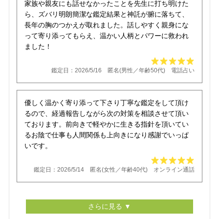
家族や親友にも話せなかったことを先生に打ち明けた
ら、ズバリ明朗簡潔な鑑定結果と神託が腑に落ちて、
長年の胸のつかえが取れました。話しやすく親身にな
って寄り添ってもらえ、温かい人柄とパワーに救われ
ました！
鑑定日：2026/5/16 匿名(男性／年齢50代) 電話占い
優しく温かく寄り添って下さり丁寧な鑑定をして頂け
るので、経過報告しながら次の対策を相談させて頂い
ております。前向きで軽やかに生きる指針を頂いてい
るお陰で仕事も人間関係も上向きになり感謝でいっぱ
いです。
鑑定日：2026/5/14 匿名(女性／年齢40代) オンライン通話
さらに見る ▼