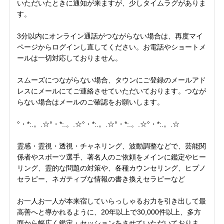
いただいたときに通知が来ますが、少しタイムラグがありま
す。
3分以内にオンライン通話がつながらない場合は、再度マイ
ページからログインし直してください。お電話やショートメ
ールは一切対応しておりません。
スムーズにつながらない場合、タウンにご登録のメールアド
レスにメールにてご連絡させていただいております。つなが
らない場合はメールのご確認をお願いします。
°・*:.。.☆°・*:.。.☆°・*:.。.☆°・*:.。.☆°・*:.。.☆
霊感・霊視・透視・チャネリング、波動調整などで、芸能関
係者やスポーツ選手、著名人のご依頼をメインに鑑定やヒー
リング、霊的な問題の対策や、各種カウンセリング、ヒプノ
セラピー、ネガティブな情報の書き換えセラピーなど
お一人お一人が本来宿していらっしゃるお力を引き出して最
高善へと導かれるように、20年以上で30,000件以上、多方
面から幅広く鑑定・セッションをさせていただいておりま