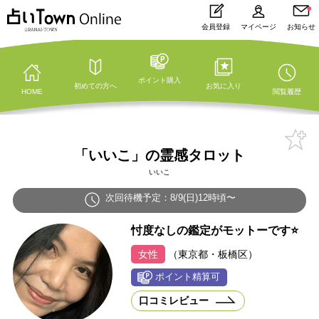
会員登録
マイページ
お知らせ
ポイント購入
初めての方へ
お気に入り
HOME
閲覧履歴
「いいこ」の霊感タロット
いいこ
次回待機予定：8/9(日)12時頃〜
忖度なしの鑑定がモットーです⭐️
女性
（東京都・板橋区）
口コミレビュー