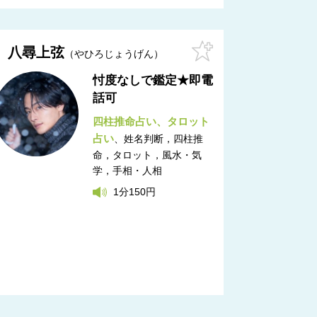
八尋上弦
やひろじょうげん
忖度なしで鑑定★即電
話可
四柱推命占い
タロット
占い
姓名判断，四柱推
命，タロット，風水・気
学，手相・人相
1分150円