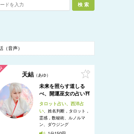
話（音声）
天結
あゆ
未来を照らす道しる
べ、開運巫女の占い⛩
タロット占い
西洋占
い
姓名判断，タロット，
霊感，数秘術
ルノルマ
ン、ダウジング
1分150円