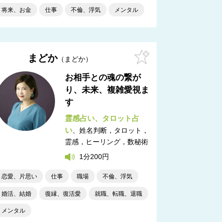
将来、お金
仕事
不倫、浮気
メンタル
まどか
まどか
お相手との魂の繋が
り、未来、複雑愛視ま
す
霊感占い
タロット占
い
姓名判断，タロット，
霊感，ヒーリング，数秘術
1分200円
恋愛、片思い
仕事
職場
不倫、浮気
婚活、結婚
復縁、復活愛
就職、転職、退職
メンタル