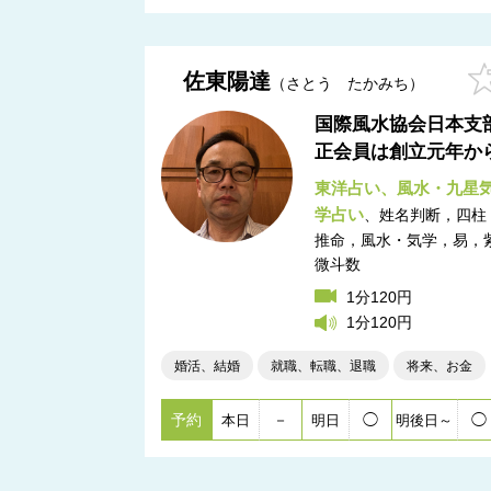
佐東陽達
さとう たかみち
国際風水協会日本支
正会員は創立元年か
東洋占い
風水・九星
学占い
姓名判断，四柱
推命，風水・気学，易，
微斗数
1分120円
1分120円
婚活、結婚
就職、転職、退職
将来、お金
予約
－
◯
◯
本日
明日
明後日～