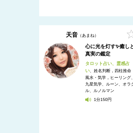
天音
あまね
心に光を灯す✨癒し
真実の鑑定
タロット占い
霊感占
い
姓名判断，四柱推命
風水・気学，ヒーリング
九星気学、ルーン、オラ
ル、ルノルマン
1分150円