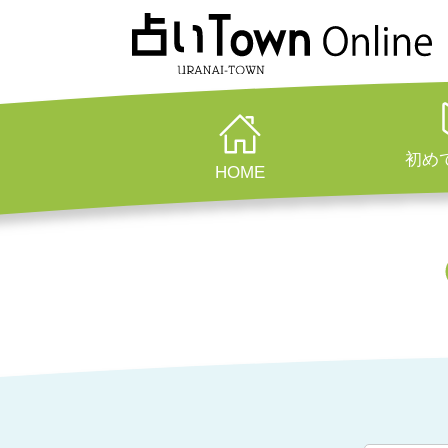
初め
HOME