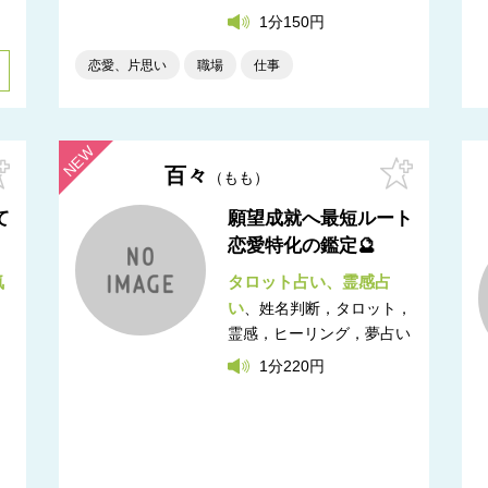
1分150円
恋愛、片思い
職場
仕事
百々
もも
て
願望成就へ最短ルート
恋愛特化の鑑定🔮
気
タロット占い
霊感占
い
姓名判断，タロット，
霊感，ヒーリング，夢占い
1分220円