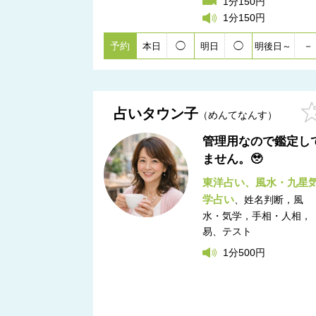
1分150円
1分150円
予約
◯
◯
－
本日
明日
明後日～
占いタウン子
めんてなんす
管理用なので鑑定し
ません。🥹
東洋占い
風水・九星
学占い
姓名判断，風
水・気学，手相・人相，
易
テスト
1分500円