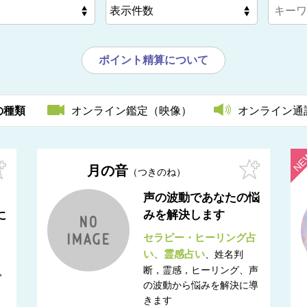
ポイント精算について
の種類
オンライン鑑定（映像）
オンライン通
月の音
つきのね
声の波動であなたの悩
みを解決します
に
セラピー・ヒーリング占
い
霊感占い
姓名判
断，霊感，ヒーリング
声
，
の波動から悩みを解決に導
きます