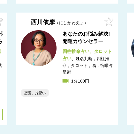
西川依摩
にしかわえま
部
あなたのお悩み解決!
ら
開運カウンセラー
気
四柱推命占い
タロット
占い
姓名判断，四柱推
紫
命，タロット，易，宿曜占
星術
1分100円
恋愛、片思い