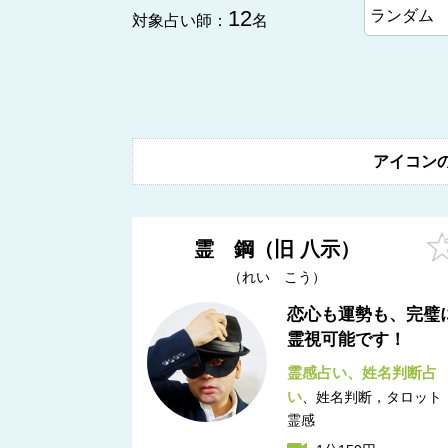
12
対象占い師：
名
アイコン
霊 鋼（旧 八示）
れい こう
恋心も運勢も、完璧
霊視可能です！
霊感占い
姓名判断占
い
姓名判断，タロット
霊感