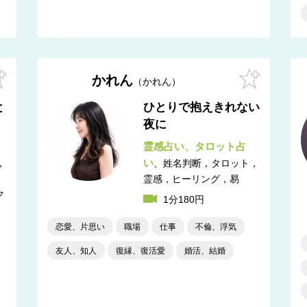
かれん
かれん
と
ひとりで抱えきれない
夜に
霊感占い
タロット占
い
，
姓名判断，タロット，
霊感，ヒーリング，易
ク
1分180円
恋愛、片思い
職場
仕事
不倫、浮気
友人、知人
復縁、復活愛
婚活、結婚