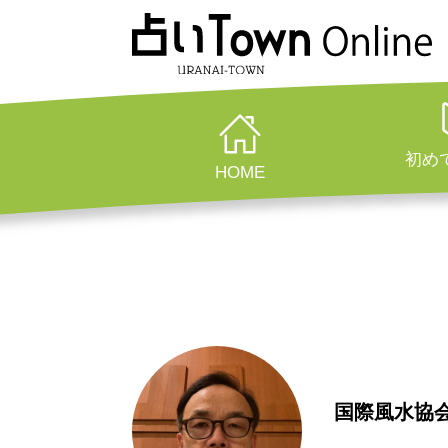
初め
HOME
国際風水協