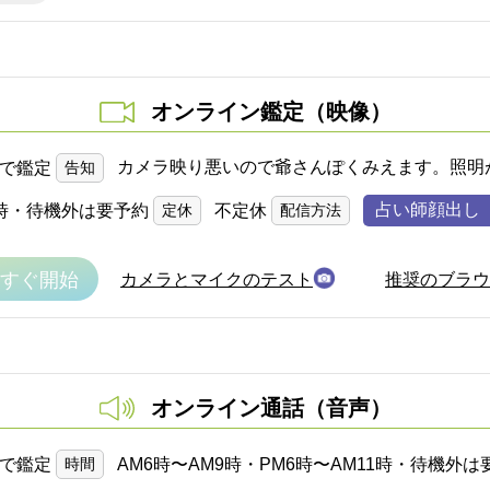
オンライン鑑定（映像）
カメラ映り悪いので爺さんぽくみえます。照明
位で鑑定
告知
占い師顔出し
11時・待機外は要予約
定休
不定休
配信方法
すぐ開始
カメラとマイクのテスト
推奨のブラウ
オンライン通話（音声）
位で鑑定
時間
AM6時〜AM9時・PM6時〜AM11時・待機外は