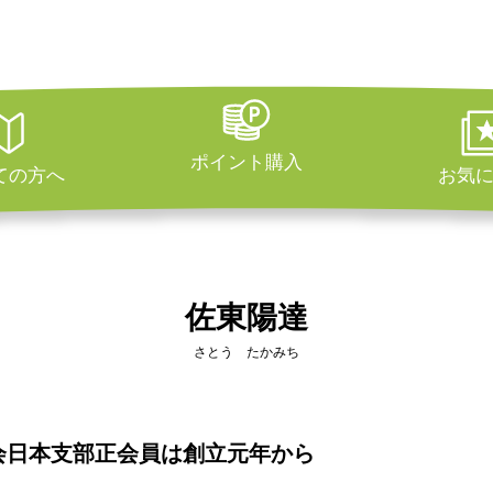
ポイント購入
ての方へ
お気
佐東陽達
さとう たかみち
会日本支部正会員は創立元年から