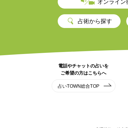
オンライン
8/17
(月)
－
－
－
－
－
－
－
占術から探す
8/18
(火)
－
－
－
－
－
－
－
8/19
(水)
－
－
－
－
－
－
－
8/20
(木)
－
－
－
－
－
－
－
電話やチャットの占いを
8/21
(金)
－
－
－
－
－
－
－
ご希望の方はこちらへ
占いTOWN総合TOP