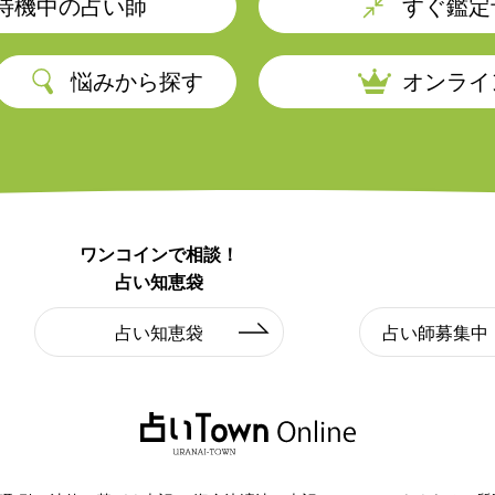
待機中の占い師
すぐ鑑定
－
－
－
－
－
－
－
－
－
－
悩みから探す
オンライ
－
－
－
－
－
－
－
－
－
－
－
－
－
－
－
－
－
－
－
－
－
－
－
－
－
－
－
－
－
－
ワンコインで相談！
－
－
－
－
－
－
－
－
－
－
占い知恵袋
占い知恵袋
占い師募集中