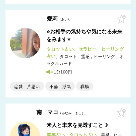
愛莉
あいり
⭐️お相手の気持ちや気になる未来
をみます⭐️
タロット占い
セラピー・ヒーリング
占い
タロット，霊感，ヒーリング
オ
ラクルカード
1分160円
恋愛、片思い
不倫、浮気
職場
南 マコ
みなみ まこ
☀人と未来を見透すこと☽
霊感占い
タロット占い
霊感，ヒー