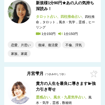
新規様1分90円★あの人の気持ち
深読み！
タロット占い
四柱推命占い
四柱推
命，タロット，風水・気学，霊感，ヒー
リング
1分150円
1分150円
恋愛、片思い
復縁、復活愛
不倫、浮気
家族、家庭
月宮雫月
つきみやしづき
貴方の人生を最良に導きます💫強
力引き寄せ
霊感占い
風水・九星気学占い
風
水・気学，霊感，数秘術