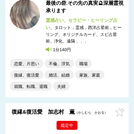
最後の砦.その先の真実🔮深層霊視
承ります
霊感占い
セラピー・ヒーリング占
い
タロット，霊感，西洋占星術，ヒー
リング
オリジナルカード、スピ占星
術、浄化、遠隔．．．
1分140円
恋愛、片思い
不倫、浮気
職場
復縁、復活愛
婚活、結婚
家族、家庭
就職、転職、退職
夫婦
復縁&復活愛 加志村 薫
かしむら かおる
鑑定中