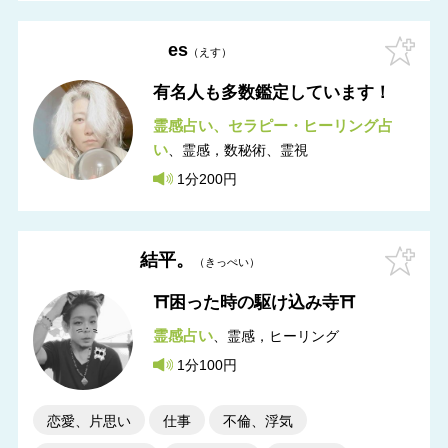
es
えす
有名人も多数鑑定しています！
霊感占い
セラピー・ヒーリング占
い
霊感，数秘術
霊視
1分200円
結平。
きっぺい
⛩️困った時の駆け込み寺⛩️
霊感占い
霊感，ヒーリング
1分100円
恋愛、片思い
仕事
不倫、浮気