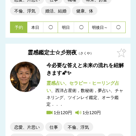
不倫、浮気
婚活、結婚
健康、体
予約
◯
◯
◯
本日
明日
明後日～
霊感鑑定士☆彡朔夜
さくや
今必要な答えと未来の流れを紐解
きます🌠✨
霊感占い
セラピー・ヒーリング占
い
西洋占星術，数秘術，夢占い
チャ
ネリング、ツインレイ鑑定、オーラ鑑
定．．．
1分120円
1分120円
恋愛、片思い
仕事
不倫、浮気