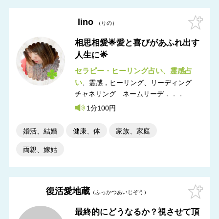
lino
りの
相思相愛🌟愛と喜びがあふれ出す
人生に🌟
セラピー・ヒーリング占い
霊感占
い
霊感，ヒーリング
リーディング
チャネリング ネームリーデ．．．
1分100円
婚活、結婚
健康、体
家族、家庭
両親、嫁姑
復活愛地蔵
ふっかつあいじぞう
最終的にどうなるか？視させて頂