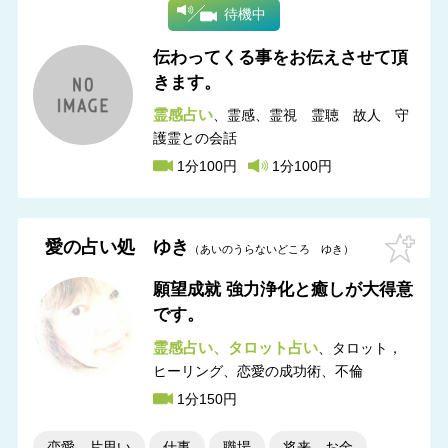
待機中
伝わってくる事をお伝えさせて頂
きます。
霊感占い
霊感
霊視 霊聴 故人 守
護霊との会話
1分100円
1分100円
愛の占い処 ゆき
あいのうらないどころ ゆき
願望成就 強力浄化と癒しが大得意
です。
霊感占い
タロット占い
タロット，
ヒーリング
恋愛の成功術、不倫
1分150円
恋愛、片思い
仕事
職場
将来、お金