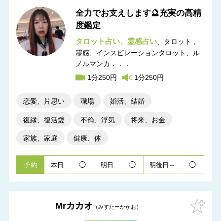
全力でお支えします🔮充実の高精
度鑑定
タロット占い
霊感占い
タロット，
霊感
インスピレーションタロット、ル
ノルマンカ．．．
1分250円
1分250円
恋愛、片思い
職場
婚活、結婚
復縁、復活愛
不倫、浮気
将来、お金
家族、家庭
健康、体
予約
◯
◯
◯
本日
明日
明後日～
Mrカカオ
みすたーかかお