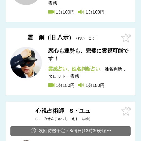
霊感
1分100円
1分100円
霊 鋼（旧 八示）
れい こう
恋心も運勢も、完璧に霊視可能で
す！
霊感占い
姓名判断占い
姓名判断，
タロット，霊感
1分150円
1分150円
心視占術師 S・ユュ
ここみせんじゅつし えす ゆゆ
次回待機予定：8/9(日)13時30分頃〜