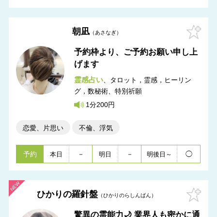
朝凪
あさなぎ
予約枠より、ご予約お願い申し上
げます
霊感占い
タロット，霊感，ヒーリン
グ，数秘術
特別祈願
1分200円
恋愛、片思い
不倫、浮気
予約
－
－
◯
本日
明日
明後日～
ひかりの羅針盤
ひかりのらしんばん
驚異の霊能力🌙 業界人も密かに通