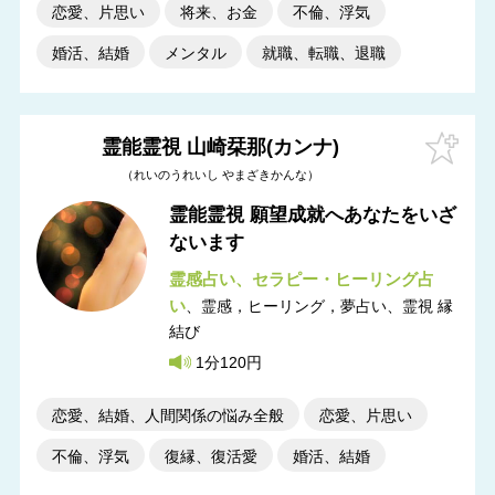
恋愛、片思い
将来、お金
不倫、浮気
婚活、結婚
メンタル
就職、転職、退職
霊能霊視 山崎栞那(カンナ)
れいのうれいし やまざきかんな
霊能霊視 願望成就へあなたをいざ
ないます
霊感占い
セラピー・ヒーリング占
い
霊感，ヒーリング，夢占い
霊視 縁
結び
1分120円
恋愛、結婚、人間関係の悩み全般
恋愛、片思い
不倫、浮気
復縁、復活愛
婚活、結婚