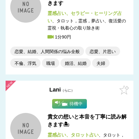
きます
霊感占い
セラピー・ヒーリング占
い
タロット，霊感，夢占い
復活愛の
霊視・執着心の取り除き術
1分90円
恋愛、結婚、人間関係の悩み全般
恋愛、片思い
不倫、浮気
職場
婚活、結婚
夫婦
Lani
らに
待機中
貴女の想いと本音を丁寧に読み解
きます🏝️
霊感占い
タロット占い
タロット，