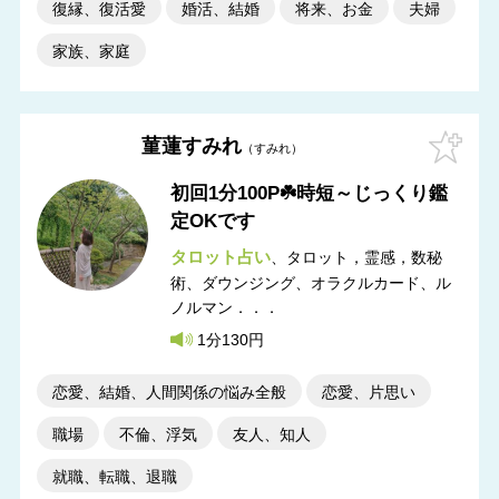
復縁、復活愛
婚活、結婚
将来、お金
夫婦
家族、家庭
菫蓮すみれ
すみれ
初回1分100P☘️時短～じっくり鑑
定OKです
タロット占い
タロット，霊感，数秘
術
ダウンジング、オラクルカード、ル
ノルマン．．．
1分130円
恋愛、結婚、人間関係の悩み全般
恋愛、片思い
職場
不倫、浮気
友人、知人
就職、転職、退職