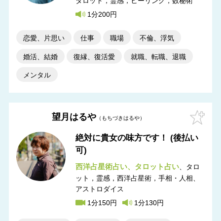
タロット，霊感，ヒーリング，数秘術
1分200円
恋愛、片思い
仕事
職場
不倫、浮気
婚活、結婚
復縁、復活愛
就職、転職、退職
メンタル
望月はるや
もちづきはるや
絶対に貴女の味方です！ (後払い
可)
西洋占星術占い
タロット占い
タロ
ット，霊感，西洋占星術，手相・人相
アストロダイス
1分150円
1分130円