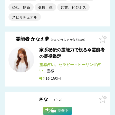
婚活、結婚
健康、体
起業、ビジネス
スピリチュアル
霊能者 かなえ夢
れいのうしゃ かなえゆめ
家系秘伝の霊能力で視る🔯霊能者
の霊視鑑定
霊感占い
セラピー・ヒーリング占
い
霊感
1分150円
さな
さな
待機中