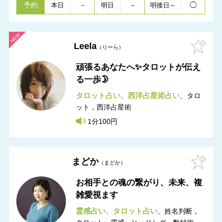
予約
－
－
◯
本日
明日
明後日～
Leela
りーら
頑張るあなたへ✨タロットが伝え
る一歩🌛
タロット占い
西洋占星術占い
タロ
ット，西洋占星術
1分100円
まどか
まどか
お相手との魂の繋がり、未来、複
雑愛視ます
霊感占い
タロット占い
姓名判断，