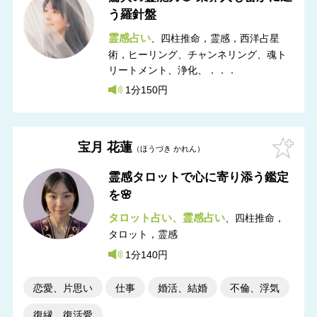
う羅針盤
霊感占い
四柱推命，霊感，西洋占星
術，ヒーリング
チャンネリング、魂ト
リートメント、浄化、．．．
1分150円
宝月 花蓮
ほうづき かれん
霊感タロットで心に寄り添う鑑定
を🌸
タロット占い
霊感占い
四柱推命，
タロット，霊感
1分140円
恋愛、片思い
仕事
婚活、結婚
不倫、浮気
復縁、復活愛