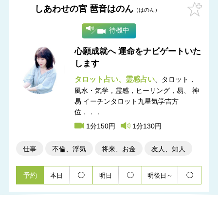
しあわせの宮 琶音はのん
はのん
待機中
心願成就へ 運命をナビゲートいた
します
タロット占い
霊感占い
タロット，
風水・気学，霊感，ヒーリング，易
神
易 イーチンタロット九星気学吉方
位．．．
1分150円
1分130円
仕事
不倫、浮気
将来、お金
友人、知人
予約
◯
◯
◯
本日
明日
明後日～