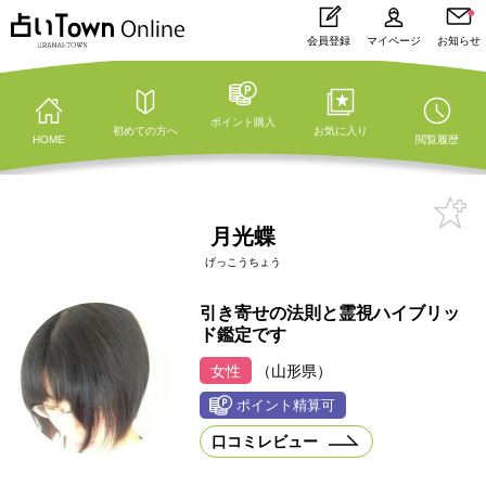
会員登録
マイページ
お知らせ
ポイント購入
初めての方へ
お気に入り
HOME
閲覧履歴
月光蝶
げっこうちょう
引き寄せの法則と霊視ハイブリッ
ド鑑定です
女性
（山形県）
口コミレビュー