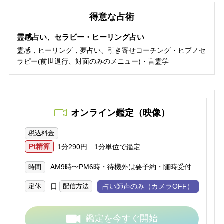
得意な占術
霊感占い、セラピー・ヒーリング占い
霊感，ヒーリング，夢占い、引き寄せコーチング・ヒプノセ
ラピー(前世退行、対面のみのメニュー)・言霊学
オンライン鑑定（映像）
税込料金
Pt精算
1分290円 1分単位で鑑定
AM9時〜PM6時・待機外は要予約・随時受付
時間
日
占い師声のみ（カメラOFF）
定休
配信方法
鑑定を今すぐ開始