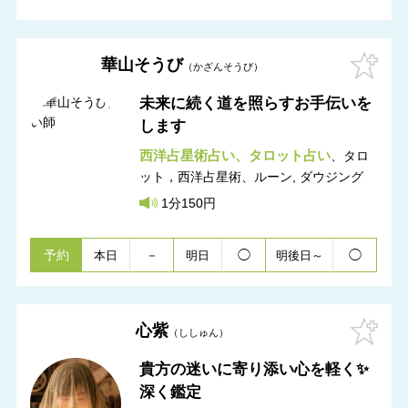
華山そうび
かざんそうび
未来に続く道を照らすお手伝いを
します
西洋占星術占い
タロット占い
タロ
ット，西洋占星術
ルーン, ダウジング
1分150円
予約
－
◯
◯
本日
明日
明後日～
心紫
ししゅん
貴方の迷いに寄り添い心を軽く✨
深く鑑定