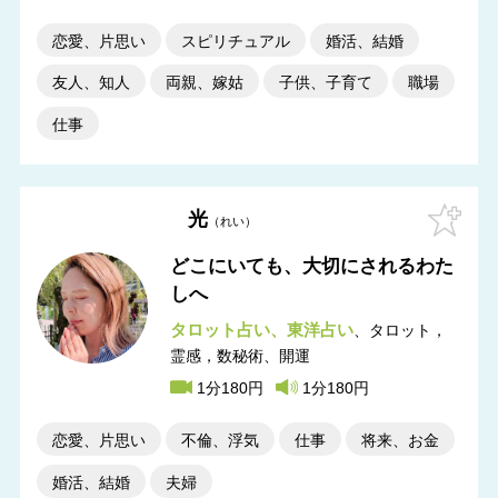
恋愛、片思い
スピリチュアル
婚活、結婚
友人、知人
両親、嫁姑
子供、子育て
職場
仕事
光
れい
どこにいても、大切にされるわた
しへ
タロット占い
東洋占い
タロット，
霊感，数秘術
開運
1分180円
1分180円
恋愛、片思い
不倫、浮気
仕事
将来、お金
婚活、結婚
夫婦